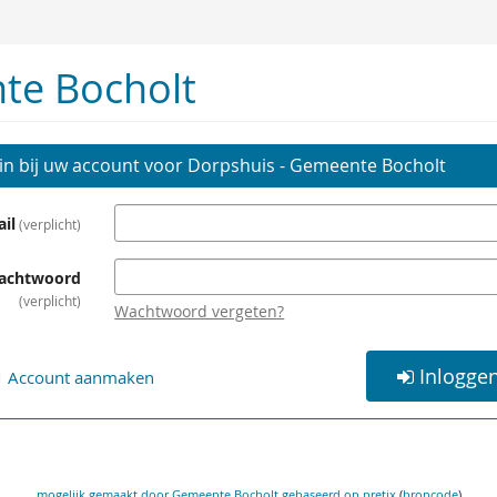
te Bocholt
in bij uw account voor Dorpshuis - Gemeente Bocholt
il
verplicht
achtwoord
verplicht
Wachtwoord vergeten?
Inlogge
Account aanmaken
mogelijk gemaakt door Gemeente Bocholt
gebaseerd op pretix
(
broncode
)