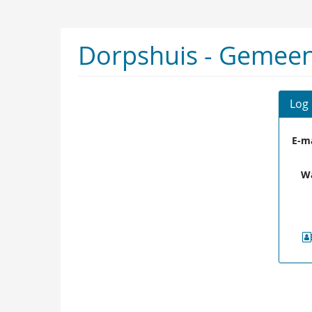
Ga naar de
hoofdinhoud
Dorpshuis - Gemeen
Log 
E-ma
W