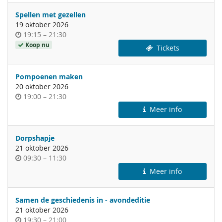
dag
Spellen met gezellen
19 oktober 2026
Tijdstip
tot
19:15
–
21:30
van
Koop nu
Tickets
de
dag
Pompoenen maken
20 oktober 2026
Tijdstip
tot
19:00
–
21:30
van
Meer info
de
dag
Dorpshapje
21 oktober 2026
Tijdstip
tot
09:30
–
11:30
van
Meer info
de
dag
Samen de geschiedenis in - avondeditie
21 oktober 2026
Tijdstip
tot
19:30
–
21:00