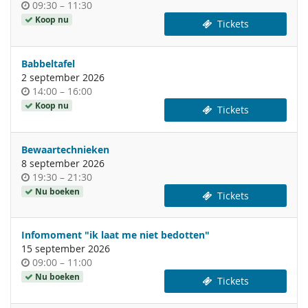
Tijdstip
tot
09:30
–
11:30
van
Koop nu
Tickets
de
dag
Babbeltafel
2 september 2026
Tijdstip
tot
14:00
–
16:00
van
Koop nu
Tickets
de
dag
Bewaartechnieken
8 september 2026
Tijdstip
tot
19:30
–
21:30
van
Nu boeken
Tickets
de
dag
Infomoment "ik laat me niet bedotten"
15 september 2026
Tijdstip
tot
09:00
–
11:00
van
Nu boeken
Tickets
de
dag