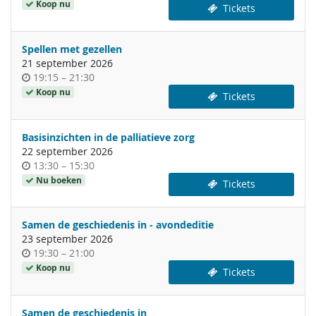
van
Koop nu
Tickets
de
dag
Spellen met gezellen
21 september 2026
Tijdstip
tot
19:15
–
21:30
van
Koop nu
Tickets
de
dag
Basisinzichten in de palliatieve zorg
22 september 2026
Tijdstip
tot
13:30
–
15:30
van
Nu boeken
Tickets
de
dag
Samen de geschiedenis in - avondeditie
23 september 2026
Tijdstip
tot
19:30
–
21:00
van
Koop nu
Tickets
de
dag
Samen de geschiedenis in