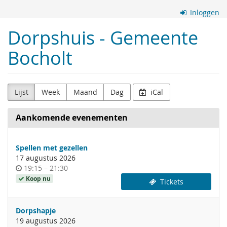
Ga naar de
Inloggen
hoofdinhoud
Dorpshuis - Gemeente
Bocholt
Lijst
Week
Maand
Dag
iCal
Aankomende evenementen
Spellen met gezellen
17 augustus 2026
Tijdstip
tot
19:15
–
21:30
van
Koop nu
Tickets
de
dag
Dorpshapje
19 augustus 2026