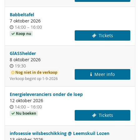
de
dag
Babbeltafel
7 oktober 2026
Tijdstip
tot
14:00
–
16:00
van
Koop nu
Tickets
de
dag
GlASShelder
8 oktober 2026
Tijdstip
19:30
van
Nog niet in de verkoop
Meer info
de
Verkoop begint op
1-9-2026
dag
Energieleveranciers onder de loep
12 oktober 2026
Tijdstip
tot
14:00
–
16:00
van
Nu boeken
Tickets
de
dag
infosessie wilsbeschikking @ Leemskuil Lozen
13 oktober 2026