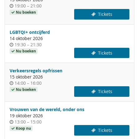
Tijdstip
tot
19:00
–
21:00
van
Nu boeken
Tickets
de
dag
LGBTQI+ ontcijferd
14 oktober 2026
Tijdstip
tot
19:30
–
21:30
van
Nu boeken
Tickets
de
dag
Verkeersregels opfrissen
15 oktober 2026
Tijdstip
tot
14:00
–
16:00
van
Nu boeken
Tickets
de
dag
Vrouwen van de wereld, onder ons
19 oktober 2026
Tijdstip
tot
13:00
–
15:00
van
Koop nu
Tickets
de