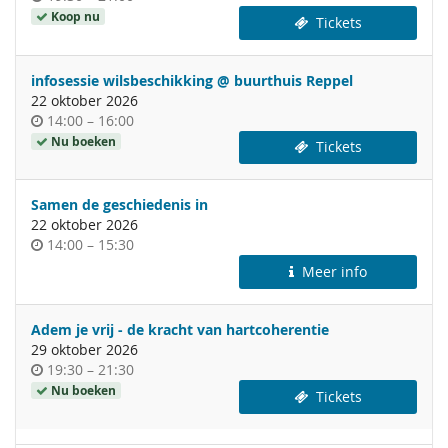
van
Koop nu
Tickets
de
dag
infosessie wilsbeschikking @ buurthuis Reppel
22 oktober 2026
Tijdstip
tot
14:00
–
16:00
van
Nu boeken
Tickets
de
dag
Samen de geschiedenis in
22 oktober 2026
Tijdstip
tot
14:00
–
15:30
van
Meer info
de
dag
Adem je vrij - de kracht van hartcoherentie
29 oktober 2026
Tijdstip
tot
19:30
–
21:30
van
Nu boeken
Tickets
de
dag