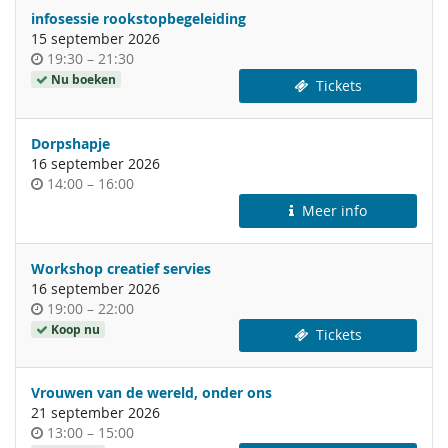
infosessie rookstopbegeleiding
15 september 2026
Tijdstip
tot
19:30
–
21:30
van
Nu boeken
Tickets
de
dag
Dorpshapje
16 september 2026
Tijdstip
tot
14:00
–
16:00
van
Meer info
de
dag
Workshop creatief servies
16 september 2026
Tijdstip
tot
19:00
–
22:00
van
Koop nu
Tickets
de
dag
Vrouwen van de wereld, onder ons
21 september 2026
Tijdstip
tot
13:00
–
15:00