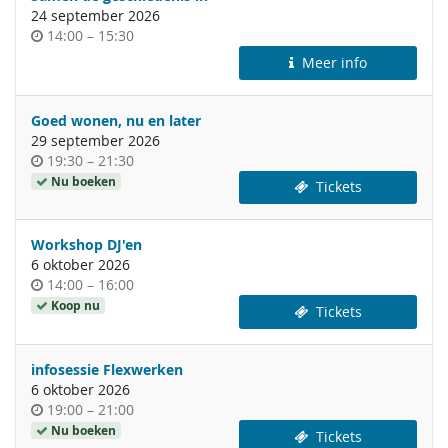
24 september 2026
Tijdstip
tot
14:00
–
15:30
van
Meer info
de
dag
Goed wonen, nu en later
29 september 2026
Tijdstip
tot
19:30
–
21:30
van
Nu boeken
Tickets
de
dag
Workshop DJ'en
6 oktober 2026
Tijdstip
tot
14:00
–
16:00
van
Koop nu
Tickets
de
dag
infosessie Flexwerken
6 oktober 2026
Tijdstip
tot
19:00
–
21:00
van
Nu boeken
Tickets